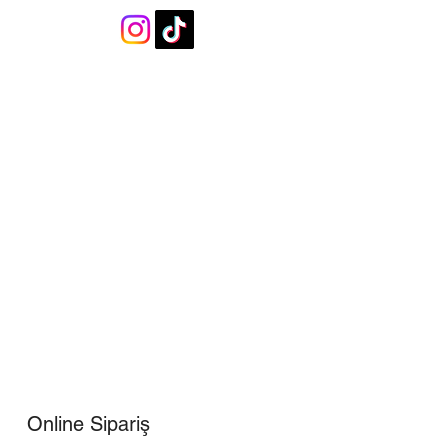
Online Sipariş